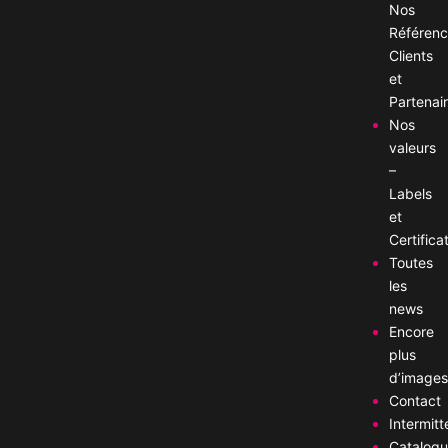
Nos
Référen
Clients
et
Partenai
Nos
valeurs
–
Labels
et
Certifica
Toutes
les
news
Encore
plus
d’image
Contact
Intermitt
Catalog