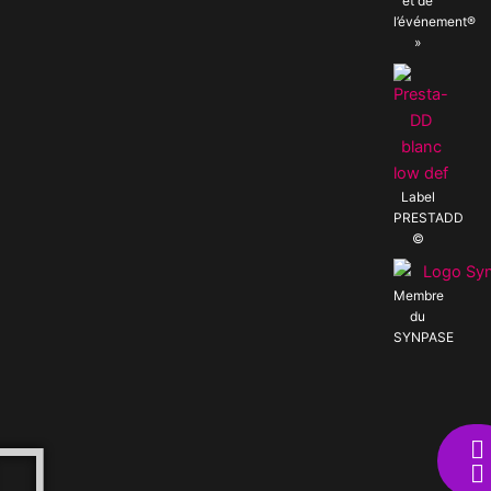
et de
l’événement®
»
Label
PRESTADD
©
Membre
du
SYNPASE