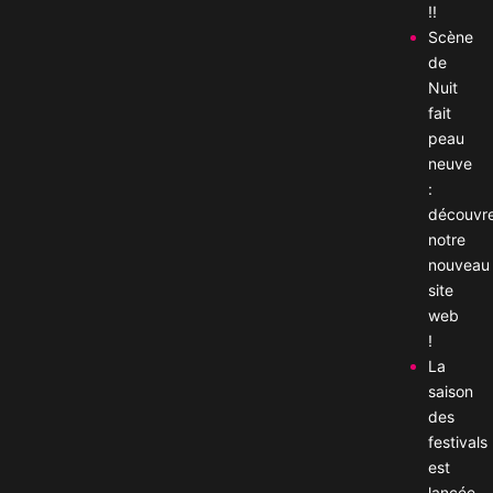
!!
Scène
de
Nuit
fait
peau
neuve
:
découvr
notre
nouveau
site
web
!
La
saison
des
festivals
est
lancée