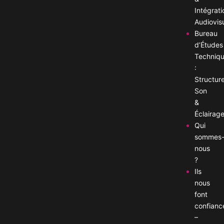
Intégrati
Audiovis
Bureau
d’Études
Techniq
:
Structure
Son
&
Éclairag
Qui
sommes
nous
?
Ils
nous
font
confianc
–