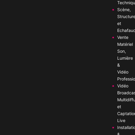
Techniq
Scène,
Structur
et
Echafau
Vente
Matériel
Son,
Lumière
&
Vidéo
Professi
Vidéo
Broadca
Multidiff
et
Captatio
Live
Installati
&