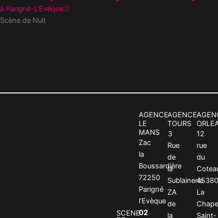
à Parigné-L’Evêque.
Scène de Nuit
AGENCE
AGENCE
AGEN
LE
TOURS
ORLE
MANS
3
12
Zac
Rue
rue
la
de
du
Boussardière
la
Cotea
72250
Sublainerie
4538
Parigné
ZA
La
l’Evèque
de
Chapel
02
SCENE
la
Saint-