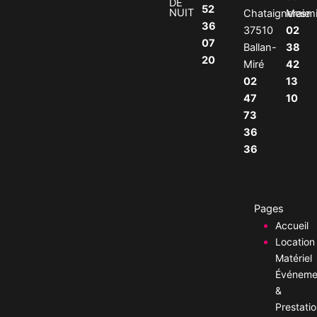
DE
52
NUIT
Chataigneraie
Mesm
36
37510
02
07
Ballan-
38
20
Miré
42
02
13
47
10
73
36
36
Pages
Accueil
Location
Matériel
Événemen
&
Prestati