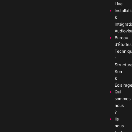
Live
Installati
&
Intégrati
Audiovis
Bureau
d’Études
Techniq
:
Structure
Son
&
Éclairag
Qui
sommes
nous
?
Ils
nous