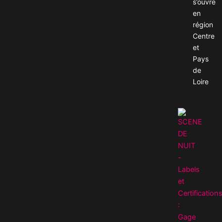
s’ouvre
en
région
Centre
et
Pays
de
Loire