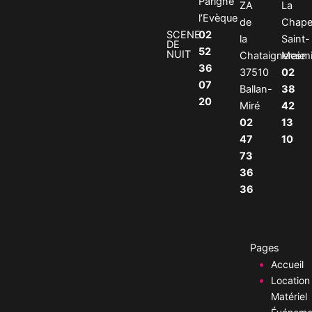
Parigné
ZA
La
l’Evèque
de
Chapel
02
SCENE
la
Saint-
DE
52
NUIT
Chataigneraie
Mesm
36
37510
02
07
Ballan-
38
20
Miré
42
02
13
47
10
73
36
36
Pages
Accueil
Location
Matériel