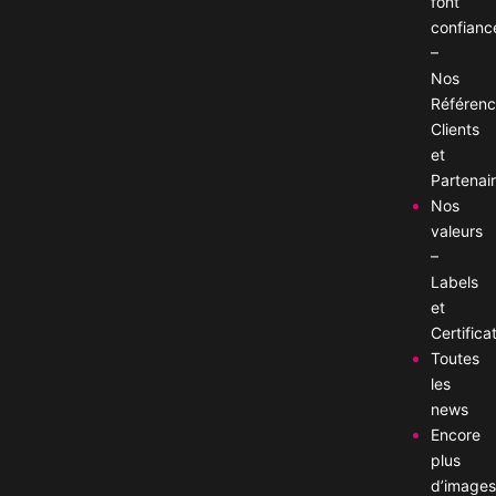
font
confianc
–
Nos
Référen
Clients
et
Partenai
Nos
valeurs
–
Labels
et
Certifica
Toutes
les
news
Encore
plus
d’image