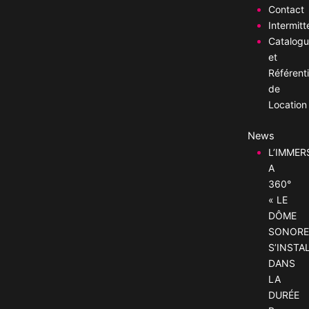
Contact
Intermitt
Catalog
et
Référenti
de
Location
News
L’IMMER
A
360°
« LE
DÔME
SONORE
S’INSTA
DANS
LA
DURÉE