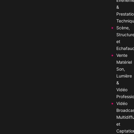
Événemen
&
Prestati
Techniq
Scène,
Structur
et
Echafau
Vente
Matériel
Son,
Lumière
&
Vidéo
Professi
Vidéo
Broadca
Multidiff
et
Captatio