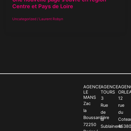
Centre et Pays de Loire
Uncategorized
/
Laurent Robyn
AGENCE
AGENCE
AGEN
LE
TOURS
ORLE
MANS
3
12
Zac
Rue
rue
la
de
du
Boussardière
la
Cotea
72250
Sublainerie
4538